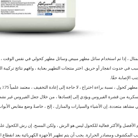
مثال ، إذا تم استخدام سائل مطهر مبيض وسائل مطهر كحولي في نفس الوقت ، ف
سبب في حدوث انفجار أو حريق. اختر منتجات التطهير بعناية ، وافهم نتائج تركيب
نب الإصابة حقًا.
ACE 75٪
السكرية من قشرة الفيروس ويؤدي إلى إفسادها ، من خلال جعل الفيروس غير نشط
مشاهد متعددة. إن الأشياء والسيارات والمنازل ، إلخ ، خاصةً وضع مقابض الأبوا
 الأفضل والأكثر فعالية للكحول ليس هو الرش ، ولكن المسح. إن رش الكحول على 
ب المكشوف ومصادر الحرارة. يجب أن يتم تطهير الأجهزة الكهربائية بعد انقطاع التيا