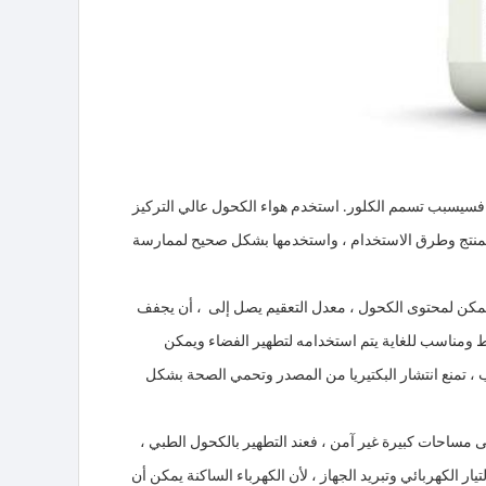
سيسبب تسمم الكلور. استخدم هواء الكحول عالي التركيز
ة المنتج وطرق الاستخدام ، واستخدمها بشكل صحيح لممارسة
CLE مطهر كحول ، نسبة براءة اختراع ، لا حاجة إلى إعادة التخفيف ، معتمد علمياً 75٪ يمكن لمحتوى الكحول ، معدل التعقيم يصل إلى ، أن يجفف
 ومناسب للغاية يتم استخدامه لتطهير الفضاء ويمكن
ب ، تمنع انتشار البكتيريا من المصدر وتحمي الصحة بشكل
مساحات كبيرة غير آمن ، فعند التطهير بالكحول الطبي ،
ر الكهربائي وتبريد الجهاز ، لأن الكهرباء الساكنة يمكن أن