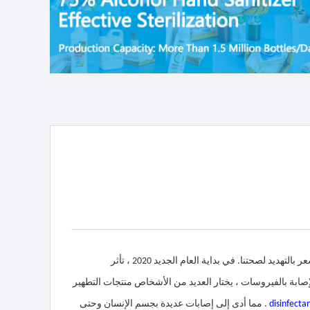
الفيروسات والبكتيريا في كل مكان في حياتنا اليومية. على الرغم من أنها غير مرئية ، ما زلنا نشعر بالتهديد لصحتنا. في بداية العام الجديد 2020 ، تأثر
إصابة بالفيروسات ، يختار العديد من الأشخاص منتجات التطهير
disinfecta
. مما أدى إلى إصابات عديدة بجسم الإنسان وحتى