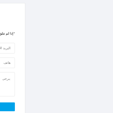
*إذا لم تتلق ردنا في غضون 24 ساعة ، يرجى إعادة إرساله 