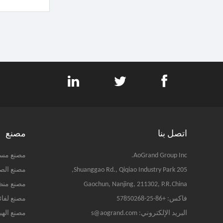
اتصل بنا
مصنع
AoGrand Group Inc.
مصنع مسح
205 Shuanggao Rd., Qiqiao Industry Park,
مصنع الص
Gaochun, Nanjing, 211302, P.R.China
مصنع منظ
فاكس: +86-25-57850268
مصنع لفا
البريد الإلكتروني: s@aogrand.com
مصنع الهب