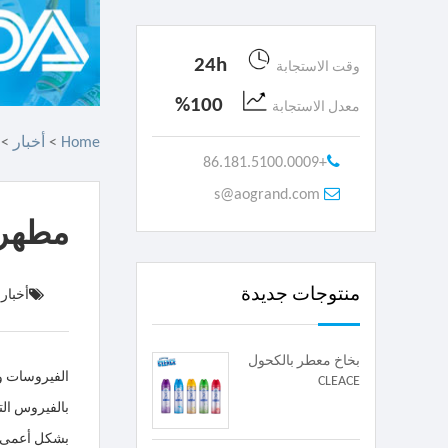
24h
وقت الاستجابة
100%
معدل الاستجابة
Home
>
أخبار
>
+86.181.5100.0009
s@aogrand.com
مطهر 
منتوجات جديدة
أخبار 
بخاخ معطر بالكحول
CLEACE
بالفيروس الت
بشكل أعمى وي