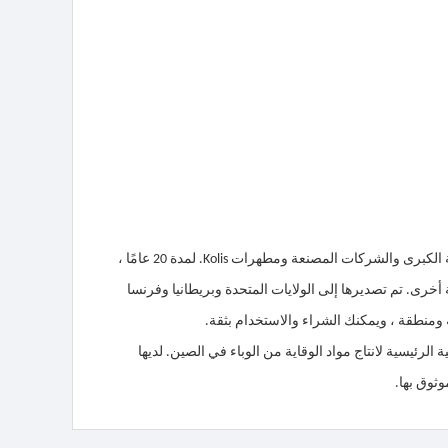
يجب التعرف على سائل مطهر مطهر بالجملة للمنشآت كبيرة الحجم من قبل العلامات التجارية الكبرى والشركات المصنعة ومطهرات Kolis. لمدة 20 عامًا ،
 المنتجات الكيميائية اليومية. و CE ، FDA ، SDS وشهادات دولية أخرى. تم تصديرها إلى الولايات المتحدة وبريطانيا وفرنسا
 يغطي مساحة 70،000 م و sup2 ؛. وهي الوحدة الوطنية الرئيسية لانتاج مواد الوقاية من الوباء في الصين. لديها
ثوق بها.