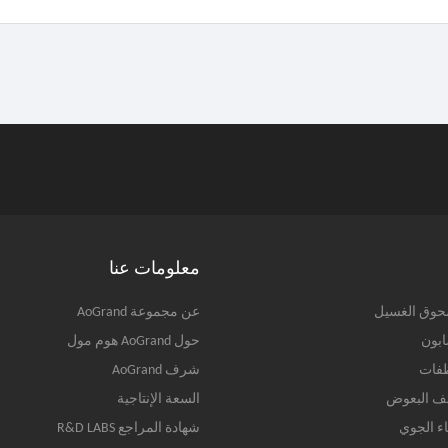
معلومات عنا
وق الغسيل
عن مجموعة AoGrand
ابون
حول AoGrand هوم مول
فات
شرف AoGrand
ئف البعوض
السعة الإنتاجية
اء الجوي
شهادة المراجع R&D LABS