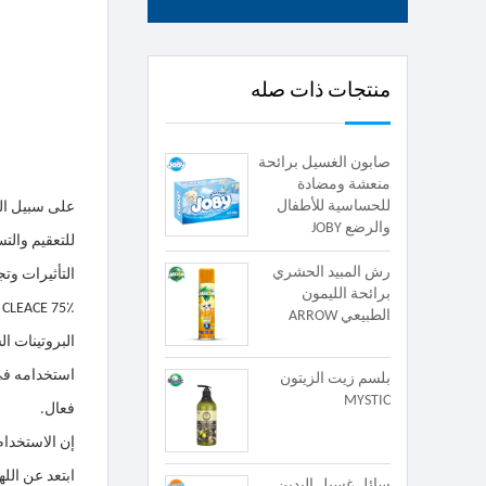
منتجات ذات صله
صابون الغسيل برائحة
منعشة ومضادة
للحساسية للأطفال
على سبيل ال
والرضع JOBY
للتعقيم والت
رش المبيد الحشري
التأثيرات وتج
برائحة الليمون
الطبيعي ARROW
البروتينات 
استخدامه في 
بلسم زيت الزيتون
MYSTIC
فعال.
إن الاستخدام
ابتعد عن الله
سائل غسيل اليدين