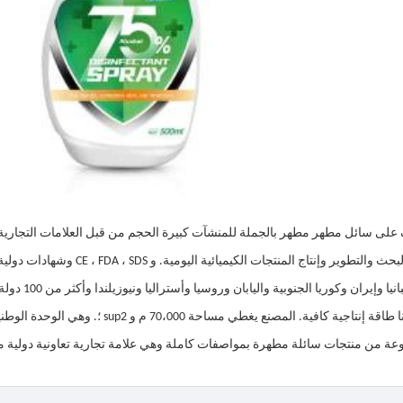
ركزوا على البحث والتطوير وإنتاج
يران وكوريا الجنوبية واليابان وروسيا وأستراليا ونيوزيلندا وأكثر من 100 دولة ومنطقة ، ويمكنك الشراء والاستخدام بثقة.
تمتلك شركتنا طاقة إنتاجية كافية. المصنع
ة من منتجات سائلة مطهرة بمواصفات كاملة وهي علامة تجارية تعاونية دولية مو