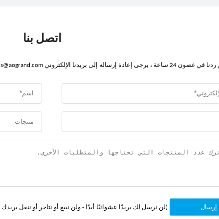
اتصل بنا
إلى بريدنا الإلكتروني s@aogrand.com موزع ، أو اتصل على + 86-18151000009 مباشرة.
إرسال
(لن نرسل لك بريدًا عشوائيًا أبدًا - ولن نبيع أو نتاجر أو ننقل بري