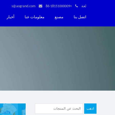
لغة
+86-18151000009
s@aogrand.com
اتصل بنا
مصنع
معلومات عنا
أخبار
اذهب