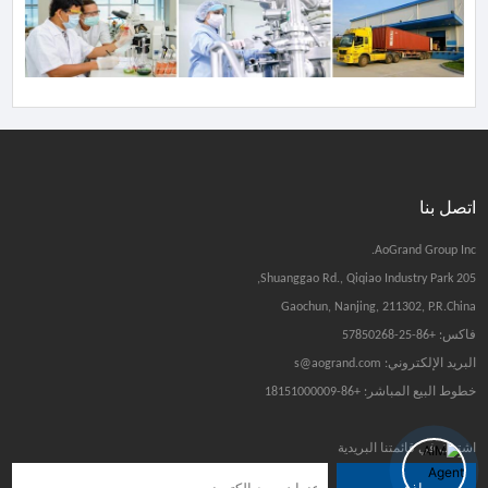
اتصل بنا
AoGrand Group Inc.
205 Shuanggao Rd., Qiqiao Industry Park,
Gaochun, Nanjing, 211302, P.R.China
فاكس: +86-25-57850268
البريد الإلكتروني: s@aogrand.com
خطوط البيع المباشر: +86-18151000009
اشترك في قائمتنا البريدية