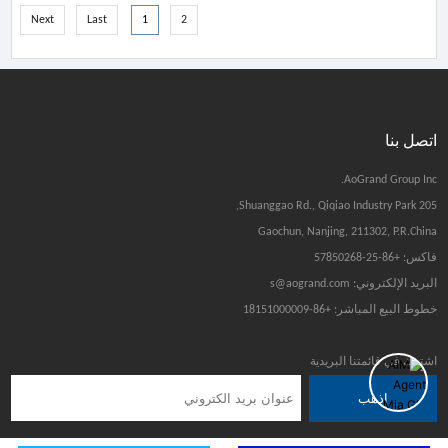
Next
Last
1
2
اتصل بنا
AoGrand Group Inc.
205 Shuanggao Rd., Qiqiao Industry Park,
Gaochun, Nanjing, 211302, P.R.China
فاكس: +86-25-57850268
البريد الإلكتروني: s@aogrand.com
خطوط البيع المباشر: +86-18151000009
اشترك في قائمتنا البريدية
اذهب