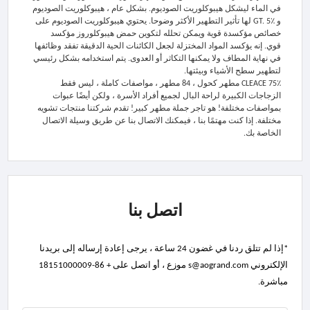
في الماء ليشكل هيبوكلوريت الصوديوم. بشكل عام ، هيبوكلوريت الصوديوم
و GT. 5٪ لها تأثير التطهير الأكثر وضوحا. يحتوي هيبوكلوريت الصوديوم على
خصائص مؤكسدة قوية ويمكن تحلله لتكوين حمض هيبوكلوروز مؤكسد
قوي. إنه يؤكسد المواد المختزلة لجعل الكائنات الحية الدقيقة تفقد وظائفها
في نهاية المطاف ولا يمكنها التكاثر أو العدوى. يتم استخدامه بشكل رئيسي
لتطهير سطح الأشياء وبيئتها.
CLEACE 75٪ مطهر كحول ، 84 مطهر ، مواصفات كاملة ، ليس فقط
الزجاجات الكبيرة لراحة البال لجميع أفراد الأسرة ، ولكن أيضًا عبوات
بمواصفات مختلفة! هو تاجر جملة مطهر كبير! تقدم شركتنا منتجات تشويه
مختلفة. إذا كنت مهتمًا بنا ، فيمكنك الاتصال بنا عن طريق وسيلة الاتصال
الخاصة بك.
اتصل بنا
*إذا لم تتلق ردنا في غضون 24 ساعة ، يرجى إعادة إرساله إلى بريدنا
الإلكتروني s@aogrand.com موزع ، أو اتصل على + 86-18151000009
مباشرة.