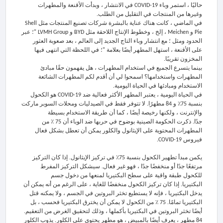
حاليًا ، استمر وباء COVID-19 في الانتشار ، وبدأت الأقنعة والمطهرات
وغيرها من المنتجات في التقليل من الطلب.
في الماضي ، كانت هناك عناية بالبشرة شركات تصنيع المنتجات مثل Shell
Pie و Meichen ، إلخ ، وخطوط الإنتاج اللاحقة مثل BYD و LVMH Group "؛ عبر
الحدود ومثل ؛ مع انتشار وباء التاج الجديد إلى العالم ، بعد صعوبة العثور
على الأقنعة ، استهل المطهر أيضًا بعلامة "؛ في اللحظة التي انتهى فيها
المخزون تقريبًا.
بينما يتسرع الجميع في استخدام المطهرات ، هل يفهمون حقًا مبادئ
المطهرات واستخدامها؟ اسمحوا لي أن أقدم لكم المطهرات الشائعة
الاستخدام ومبادئها في الحياة اليومية.
في الحياة اليومية ، يعتبر المطهر الأكثر فعالية ضد COVID-19 هو الكحول
بنسبة 75٪ و 84 مطهرًا. لا تتوفر فقط في الصيدليات ومحلات السوبر ماركت
والإنترنت ، ولكنها رخيصة أيضًا ، كما أن طريقة الاستخدام بسيطة
جدًا. ذكرت الحكومة الصينية بوضوح في حربها ضد الوباء أن 75 ٪ من
المطهرات المحتوية على الإيثانول والكلور يمكن أن تعطل بشكل فعال
فيروس COVID-19.
يكمن مبدأ تطهير الكحول بنسبة 75٪ في تركيز الإيثانول. إذا كان التركيز
مرتفعًا جدًا أو منخفضًا جدًا ، فهو غير فعال. سيشكل التركيز المفرط
للكحول طبقة واقية على سطح البكتيريا لمنعها من دخول جسم
البكتيريا. إذا كان تركيز الكحول منخفضًا للغاية ، على الرغم من أنه يمكن أن
يدخل البكتيريا ، فإنه لا يستطيع تخثر البروتين في الجسم ، ولا يمكنه قتل
البكتيريا تمامًا. 75 ٪ من الكحول لا يمكن أن يخترق البكتيريا فحسب ، بل
أيضًا تخثر البروتين في البكتيريا بأكملها ، وذلك لتحقيق الغرض من التعقيم.
84 مطهر ، يعرف أيضًا بالمبيض ، هو مطهر يحتوي على الكلور. يذوب الكلور