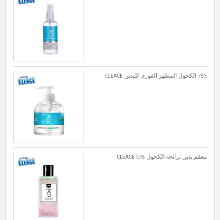
75٪ الكحول المطهر الفوري لليدين CLEACE
معقم يدين برائحة الكحول 75٪ CLEACE