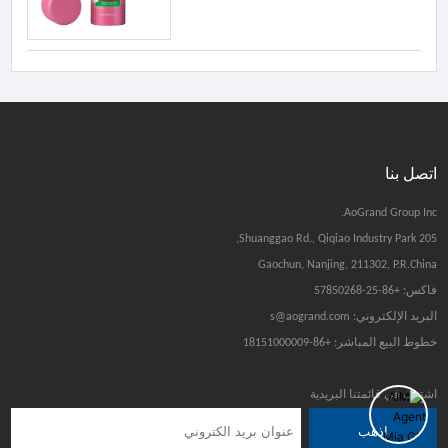
اتصل بنا
AoGrand Group Inc.
205 Shuanggao Rd., Qiqiao Industry Park,
Gaochun, Nanjing, 211302, P.R.China
فاكس: +86-25-57850268
البريد الإلكتروني: s@aogrand.com
خطوط البيع المباشر: +86-18151000009
اشترك في قائمتنا البريدية
اذهب