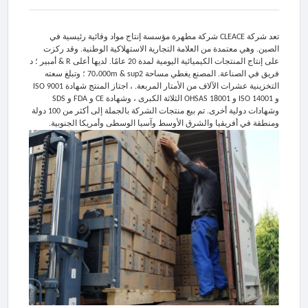
تعد شركة CLEACE شركة مطهرة مؤسسة إنتاج مواد وقائية رئيسية في
الصين. وهي معتمدة من العلامة التجارية الاستهلاكية الوطنية. وقد ركزت
على إنتاج المنتجات الكيميائية اليومية لمدة 20 عامًا. لديها أعلى R & أمبير ؛ د
فريق في الصناعة. المصنع يغطي مساحة 70،000m & sup2 ؛ وتبلغ سعته
التخزينية عشرات الآلاف من الأمتار المربعة. ، اجتاز المنتج شهادة ISO 9001
و ISO 14001 و OHSAS 18001 الثلاثة الكبرى ، وشهادة CE و FDA و SDS
وشهادات دولية أخرى. تم بيع منتجات الشركة بالجملة إلى أكثر من 100 دولة
ومنطقة في أفريقيا والشرق الأوسط وآسيا الوسطى وأمريكا الجنوبية.