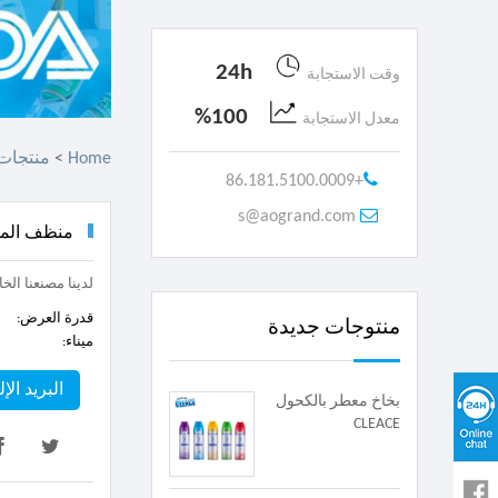
24h
وقت الاستجابة
100%
معدل الاستجابة
Home
>
منتجات
+86.181.5100.0009
s@aogrand.com
منظف ​​المرحا
لدينا مصنعنا الخ
قدرة العرض:
منتوجات جديدة
ميناء:
البريد الإ
بخاخ معطر بالكحول
CLEACE