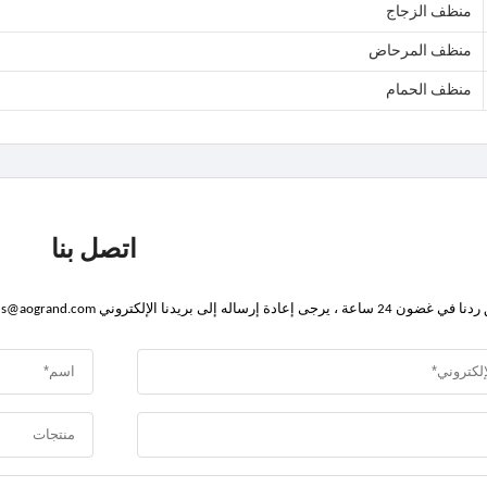
منظف الزجاج
منظف المرحاض
منظف الحمام
اتصل بنا
إلى بريدنا الإلكتروني s@aogrand.com موزع ، أو اتصل على + 86-18151000009 مباشرة.