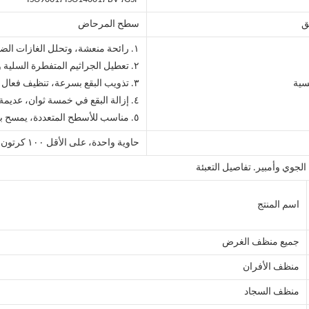
ق
سطح المرحاض
١. رائحة منعشة، وتحلل الغازات الضارة
٢. تعطيل الجراثيم المتفطرة السلية والفطريات بشكل فعال
سية
٣. تذويب البقع بسرعة، تنظيف فعال
٤. إزالة البقع في خمسة ثوان، عديمة اللون والرائحة
٥. مناسب للأسطح المتعددة، يمسح بسهولة
حاوية واحدة، على الأقل ١٠٠ كرتون لكل المواصفات والرائحة، والحاوية المختلطة مقبولة.
 الجوي وأمبير. تفاصيل التعبئة
اسم المنتج
جميع منظف الغرض
منظف الأفران
منظف السجاد