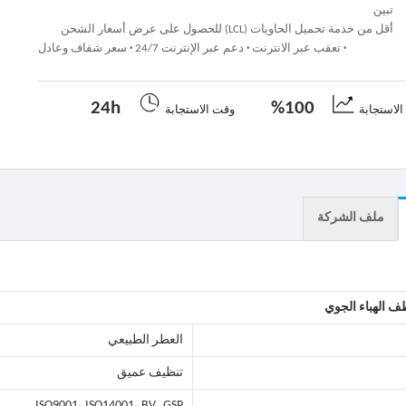
تبين
أقل من خدمة تحميل الحاويات (LCL) للحصول على عرض أسعار الشحن
·
تعقب عبر الانترنت
·
دعم عبر الإنترنت 24/7
·
سعر شفاف وعادل
24h
100%
لاستجابة
وقت الاستجابة
ملف الشركة
ف الهباء الجوي
العطر الطبيعي
تنظيف عميق
ISO9001، ISO14001، BV ،GSP