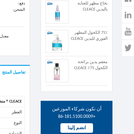
دفع::
بخاخ مطهر للعناية
باليدين CLEACE
الشحن:
75٪ الكحول المطهر
معدل ا
الفوري لليدين CLEACE
معقم يدين برائحة
الكحول 75٪ CLEACE
تفاصيل المنتج
LEACE
C
®
منظ
أن نكون شركاء الموزعين
العطر
+86-181.5100.0009
النوع
انضم إلينا
الشهادة