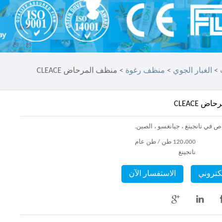
>
الغبار الجوي
>
منظف ​​رغوة
> منظف ​​المرحاض CLEACE
ض CLEACE
اص في نانجينغ ، جيانغسو ، الصين.
120،000 طن / طن عام
نانجينغ
لكتروني
الاستفسار الآن