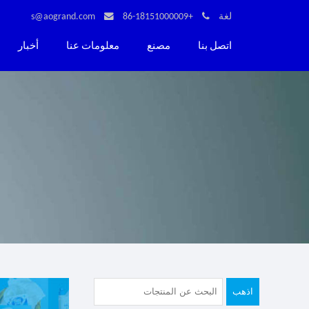
لغة
+86-18151000009
s@aogrand.com
اتصل بنا
مصنع
معلومات عنا
أخبار
اذهب