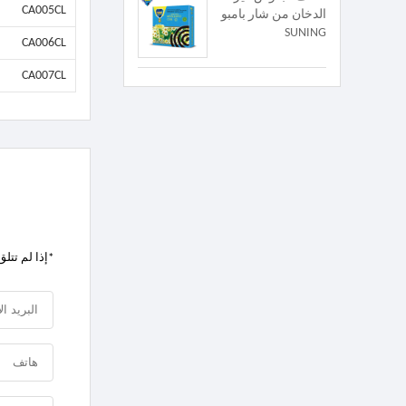
CA005CL
الدخان من شار بامبو
SUNING
CA006CL
CA007CL
*إذا لم تتلق ردنا في غضون 24 ساعة ، يرجى إعادة إرساله 