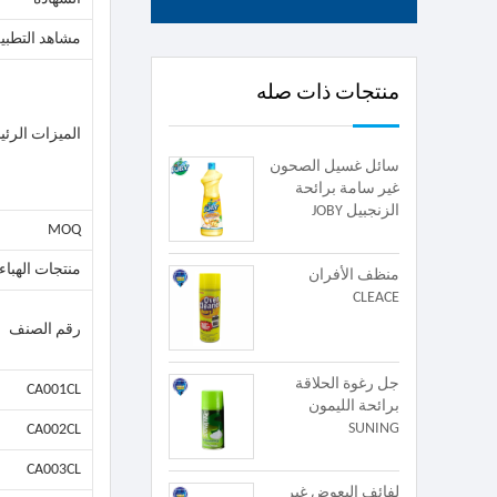
مشاهد التطبي
منتجات ذات صله
الميزات الرئي
سائل غسيل الصحون
غير سامة برائحة
الزنجبيل JOBY
MOQ
منتجات الهباء
منظف ​​الأفران
CLEACE
رقم الصنف
جل رغوة الحلاقة
CA001CL
برائحة الليمون
SUNING
CA002CL
CA003CL
لفائف البعوض غير