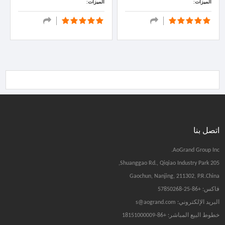
الميزات:
الميزات:
اتصل بنا
AoGrand Group Inc.
205 Shuanggao Rd., Qiqiao Industry Park,
Gaochun, Nanjing, 211302, P.R.China
فاكس: +86-25-57850268
البريد الإلكتروني: s@aogrand.com
خطوط البيع المباشر: +86-18151000009