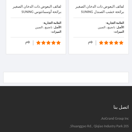
لفائف البعوض ذات الدخان الصغير
لفائف البعوض ذات الدخان الصغير
برائحة خشب الصندل SUNING
برائحة أوسمانثوس SUNING
العلامة التجارية:
العلامة التجارية:
الأصل:
نانجينغ ، الصين
الأصل:
نانجينغ ، الصين
الميزات:
الميزات:
اتصل بنا
AoGrand Group Inc.
205 Shuanggao Rd., Qiqiao Industry Park,