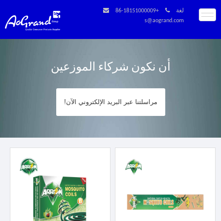
لغة
+86-18151000009
s@aogrand.com
أن نكون شركاء الموزعين
مراسلتنا عبر البريد الإلكتروني الآن!