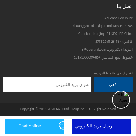
اتصل بنا
AoGrand Group Inc.
205 Shuanggao Rd., Qiqiao Industry Park,
Gaochun, Nanjing, 211302, P.R.China
فاكس: +86-25-57850268
البريد الإلكتروني: s@aogrand.com
خطوط البيع المباشر: +86-18151000009
اشترك في قائمتنا البريدية
اذهب
Copyright © 2011-2020 AoGrand Group Inc. | All Right Reserved
ارسل بريد الكتروني
Chat online